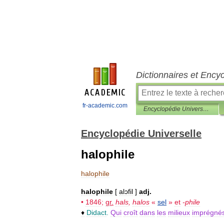
Dictionnaires et Ency
fr-academic.com
Encyclopédie Universelle
Encyclopédie Universelle
halophile
halophile
halophile
[
alɔfil
]
adj
.
•
1846
;
gr
.
hals
,
halos
«
sel
»
et
-
phile
♦
Didact
.
Qui
croît
dans
les
milieux
imprégné