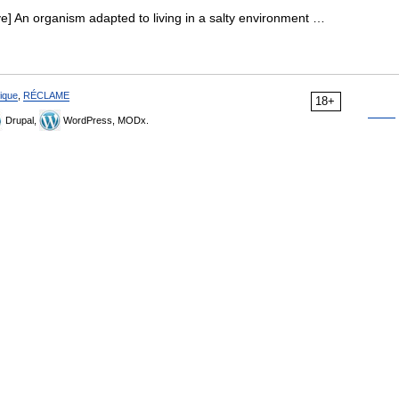
love] An organism adapted to living in a salty environment …
ique
,
RÉCLAME
18+
Drupal,
WordPress, MODx.