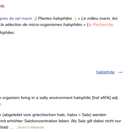
ile
.
gnés
de
sel
marin
.
||
Plantes
halophiles
.
||
«
Le
milieu
marin
,
les
la
sélection
de
micro
-
organismes
halophiles
»
(
la
Recherche
,
lophiles
.
halophyte
organism living in a salty environment halophilic [hal΄əfil′ik] adj.
ry
 (abgeleitet vom griechischen hals, halos = Salz) werden
 erhöhter Salzkonzentration leben. Als Salz gilt dabei nicht nur
ralsalz …
Deutsch Wikipedia