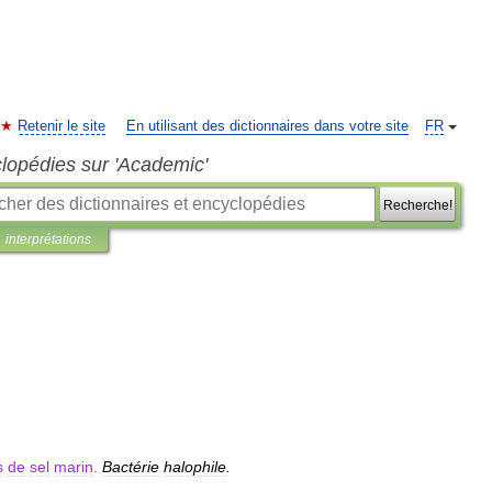
Retenir le site
En utilisant des dictionnaires dans votre site
FR
clopédies sur 'Academic'
Recherche!
interprétations
s
de
sel
marin
.
Bactérie
halophile
.