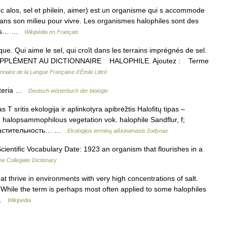
 alos, sel et philein, aimer) est un organisme qui s accommode
dans son milieu pour vivre. Les organismes halophiles sont des
 des… …
Wikipédia en Français
que. Qui aime le sel, qui croît dans les terrains imprégnés de sel.
 SUPPLÉMENT AU DICTIONNAIRE HALOPHILE. Ajoutez : Terme
onnaire de la Langue Française d'Émile Littré
teria …
Deutsch wörterbuch der biologie
T sritis ekologija ir aplinkotyra apibrėžtis Halofitų tipas –
. halopsammophilous vegetation vok. halophile Sandflur, f;
 растительность… …
Ekologijos terminų aiškinamasis žodynas
ientific Vocabulary Date: 1923 an organism that flourishes in a
w Collegiate Dictionary
 thrive in environments with very high concentrations of salt.
While the term is perhaps most often applied to some halophiles
… …
Wikipedia