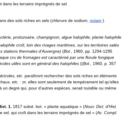
t
dans
les
terrains
imprégnés
de
sel
.
ans
des
sols
riches
en
sels
(
chlorure
de
sodium
,
notam
.).
ctérie
,
protozoaire
,
champignon
,
algue
halophile
;
plante
halophile
halophile
croît
,
loin
des
rivages
maritimes
,
sur
les
territoires
salés
es
stations
thermales
d
'
Auvergne
)
(
Bot
.,
1960
,
pp
.
1294
-
1295
aque
cru
de
fromages
est
caractérisé
par
une
florule
fongique
icoles
utiles
sont
en
général
des
halophiles
((
Bot
.,
1960
,
p
.
357
alcicoles
,
etc
.
paraîtront
rechercher
des
sols
riches
en
éléments
chaux
,
etc
.
:
or
,
elles
sont
seulement
de
tempérament
tel
qu
'
elles
à
un
degré
qui
,
pour
d
'
autres
espèces
,
serait
nuisible
ou
même
ist
.
1
.
1817
subst
.
bot
. «
plante
aquatique
» (
Nouv
.
Dict
.
d
'
Hist
.
le
sel
,
qui
croît
dans
les
terrains
imprégnés
de
sel
» (
Ac
.
Compl
.