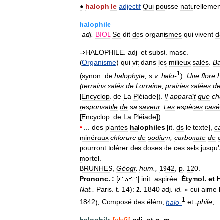
●
halophile
adjectif
Qui
pousse
naturellemen
halophile
adj
.
BIOL
Se
dit
des
organismes
qui
vivent
d
⇒
HALOPHILE
,
adj
.
et
subst
.
masc
.
(
Organisme
)
qui
vit
dans
les
milieux
salés
.
Ba
1
(
synon
.
de
halophyte
,
s
.
v
.
halo
-
).
Une
flore
(
terrains
salés
de
Lorraine
,
prairies
salées
d
[
Encyclop
.
de
La
Pléiade
]).
Il
apparaît
que
ch
responsable
de
sa
saveur
.
Les
espèces
casé
[
Encyclop
.
de
La
Pléiade
])
:
•
...
des
plantes
halophiles
[
it
.
ds
le
texte
],
c
minéraux
chlorure
de
sodium
,
carbonate
de
pourront
tolérer
des
doses
de
ces
sels
jusqu
'
mortel
.
BRUNHES
,
Géogr
.
hum
.,
1942
,
p
.
120
.
Prononc
.
:
[
]
init
.
aspirée
.
Étymol
.
et
H
Nat
.,
Paris
,
t
.
14
);
2
.
1840
adj
.
id
.
«
qui
aime
1
1842
).
Composé
des
élém
.
halo
-
et
-
phile
.
halophile
[
alɔfil
]
adj
.
et
n
.
m
.