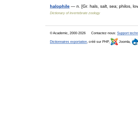
halophile
— n. [Gr. hals, salt, sea; philos, 
Dictionary of invertebrate zoology
© Academic, 2000-2026
Contactez-nous:
Support techn
Dictionnaires exportation
, créé sur PHP,
Joomla,