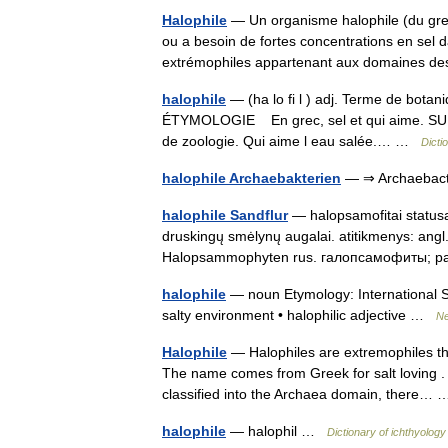
Halophile
— Un organisme halophile (du grec
ou a besoin de fortes concentrations en sel 
extrémophiles appartenant aux domaines
halophile
— (ha lo fi l ) adj. Terme de botani
ÉTYMOLOGIE En grec, sel et qui aime.
de zoologie. Qui aime l eau salée.… …
Dicti
halophile Archaebakterien
— ⇒ Archaebac
halophile Sandflur
— halopsamofitai statusas 
druskingų smėlynų augalai. atitikmenys: angl
Halopsammophyten rus. галопсамофиты;
halophile
— noun Etymology: International Sc
salty environment • halophilic adjective …
Ne
Halophile
— Halophiles are extremophiles that
The name comes from Greek for salt loving . 
classified into the Archaea domain, there
halophile
— halophil …
Dictionary of ichthyology