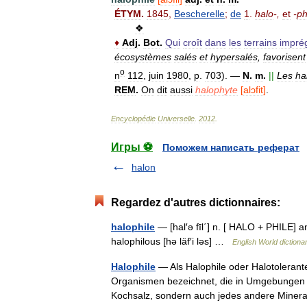
ÉTYM
.
1845
,
Bescherelle
;
de
1
.
halo
-,
et
-
ph
❖
♦
Adj
.
Bot
.
Qui
croît
dans
les
terrains
impré
écosystèmes
salés
et
hypersalés
,
favorisent
o
n
112
,
juin
1980
,
p
.
703
).
—
N
.
m
.
||
Les
ha
REM
.
On
dit
aussi
halophyte
[
alɔfit
]
.
Encyclopédie
Universelle
.
2012
.
Игры ⚽
Поможем написать реферат
halon
Regardez d'autres dictionnaires:
halophile
— [hal′ə fīl΄] n. [ HALO + PHILE] an 
halophilous [hə läf′i ləs] …
English World dictiona
Halophile
— Als Halophile oder Halotolerante
Organismen bezeichnet, die in Umgebungen mit
Kochsalz, sondern auch jedes andere Mine